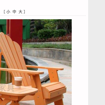
【
小
中
大
】